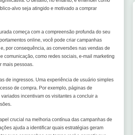
nificativa. O desafio, no entanto, é entender como
úblico-alvo seja atingido e motivado a comprar
ruturada começa com a compreensão profunda do seu
omportamentos online, você pode criar campanhas
e, por consequência, as conversões nas vendas de
 de comunicação, como redes sociais, e-mail marketing
r mais pessoas.
ndas de ingressos. Uma experiência de usuário simples
processo de compra. Por exemplo, páginas de
ariados incentivam os visitantes a concluir a
rsões.
apel crucial na melhoria contínua das campanhas de
ões ajuda a identificar quais estratégias geram