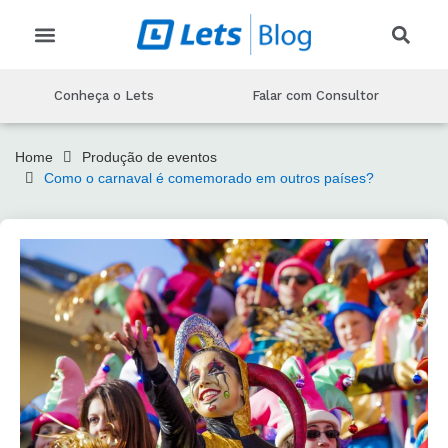
CRIAR EVENTO
CONHEÇA O LETS
MARKETING PARA EVENTOS
PRODUÇAO DE EVENTOS
TECNOLOGIA DE EVENTOS
Conheça o Lets
Falar com Consultor
Home
Produção de eventos
Como o carnaval é comemorado em outros países?