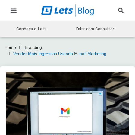
CRIAR EVENTO
CONHEÇA O LETS
MARKETING PARA EVENTOS
PRODUÇAO DE EVENTOS
TECNOLOGIA DE EVENTOS
Conheça o Lets
Falar com Consultor
Home
Branding
Vender Mais Ingressos Usando E-mail Marketing