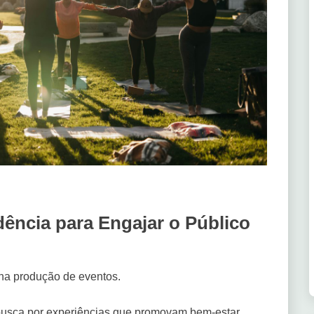
ência para Engajar o Público
a produção de eventos.
 busca por experiências que promovam bem-estar