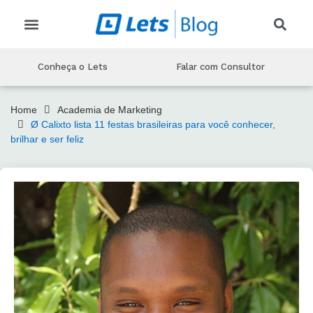
CRIAR EVENTO
CONHEÇA O LETS
MARKETING PARA EVENTOS
PRODUÇAO DE EVENTOS
TECNOLOGIA DE EVENTOS
Conheça o Lets
Falar com Consultor
Home
Academia de Marketing
Ø Calixto lista 11 festas brasileiras para você conhecer,
brilhar e ser feliz