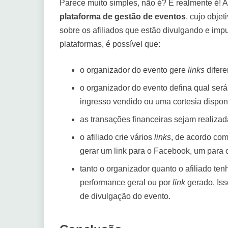
Parece muito simples, não é? E realmente é! A
plataforma de gestão de eventos
, cujo objet
sobre os afiliados que estão divulgando e im
plataformas, é possível que:
o organizador do evento gere
links
difere
o organizador do evento defina qual ser
ingresso vendido ou uma cortesia dispon
as transações financeiras sejam realizada
o afiliado crie vários
links
, de acordo com
gerar um link para o Facebook, um para 
tanto o organizador quanto o afiliado t
performance geral ou por
link
gerado. Iss
de divulgação do evento.