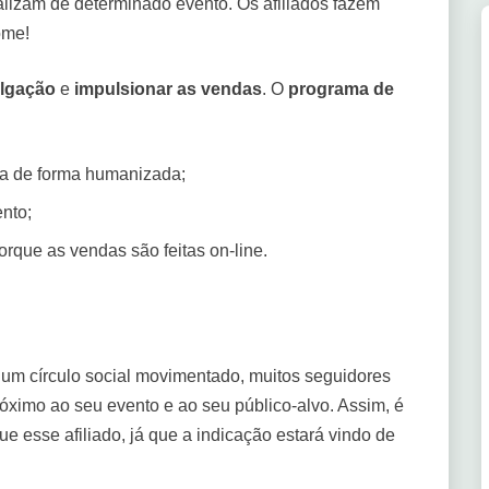
lizam de determinado evento. Os afiliados fazem
ome!
ulgação
e
impulsionar as vendas
. O
programa de
da de forma humanizada;
nto;
orque as vendas são feitas on-line.
um círculo social movimentado, muitos seguidores
róximo ao seu evento e ao seu público-alvo. Assim, é
 esse afiliado, já que a indicação estará vindo de