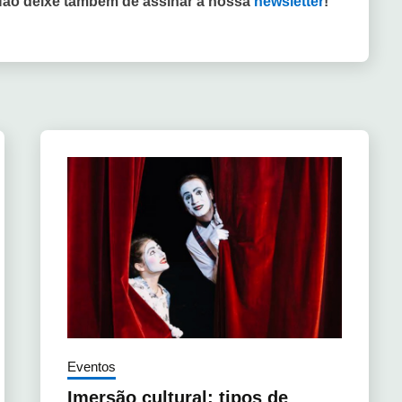
Não deixe também de assinar a nossa
newsletter
!
Eventos
Imersão cultural: tipos de