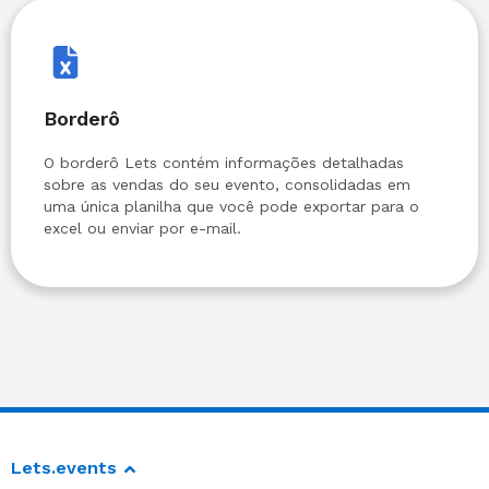
Borderô
O borderô Lets contém informações detalhadas
sobre as vendas do seu evento, consolidadas em
uma única planilha que você pode exportar para o
excel ou enviar por e-mail.
Lets.events
Fale com vendas
Manual da Marca
Termos de Uso
Politica de Privacidade