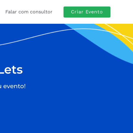
Criar Evento
Falar com consultor
Lets
u evento!