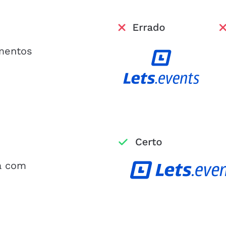
mentos
á com