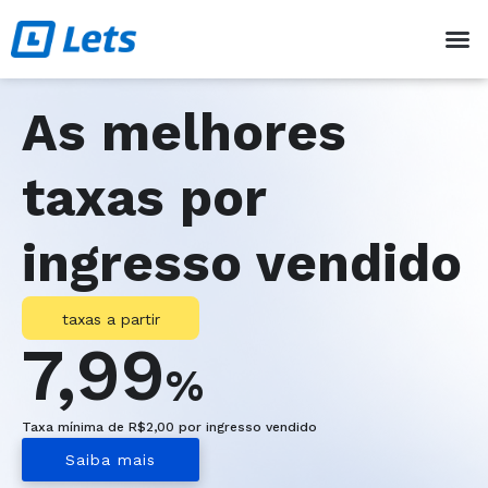
Encontrar eventos
Quanto custa
Criar evento
Falar com consultor
As melhores
taxas por
ingresso vendido
taxas a partir
7,99
%
Taxa mínima de R$2,00 por ingresso vendido
Saiba mais