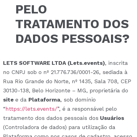
PELO
TRATAMENTO DOS
DADOS PESSOAIS?
LETS SOFTWARE LTDA (Lets.events)
, inscrita
no CNPJ sob o nº 21.776.736/0001-26, sediada à
Rua Rio Grande do Norte, nº 1435, Sala 708, CEP
30130-138, Belo Horizonte – MG
, proprietária do
site
e da
Plataforma
,
sob domínio
“
https://lets.events/
”, é a
responsável pelo
tratamento dos dados pessoais
dos
Usuários
(Controladora de dados) para utilização da
Plataforma como nos casos de cadastro, acesso