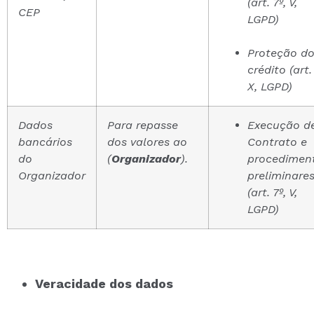
(art. 7º, V,
CEP
LGPD)
Proteção d
crédito (art. 
X, LGPD)
Dados
Para repasse
Execução d
bancários
dos valores ao
Contrato e
do
(
Organizador
).
procedimen
Organizador
preliminare
(art. 7º, V,
LGPD)
Veracidade dos dados