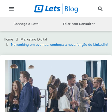
CRIAR EVENTO
CONHEÇA O LETS
MARKETING PARA EVENTOS
PRODUÇAO DE EVENTOS
TECNOLOGIA DE EVENTOS
Conheça o Lets
Falar com Consultor
Home
Marketing Digital
Networking em eventos: conheça a nova função do LinkedIn!